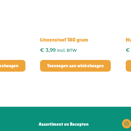
Linzenstoof 180 gram
Hu
€
3,99
€
incl. BTW
nkelwagen
Toevoegen aan winkelwagen
Assortiment en Recepten