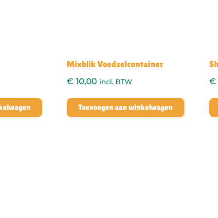
Mixblik Voedselcontainer
Sh
€
10,00
€
incl. BTW
nkelwagen
Toevoegen aan winkelwagen