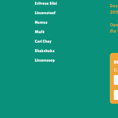
Eritrese Silsi
Roc
301
Linzenstoof
Humus
Ope
Ma 
Mafé
Cari Chay
Shakshuka
Linzensoep
Bl
E