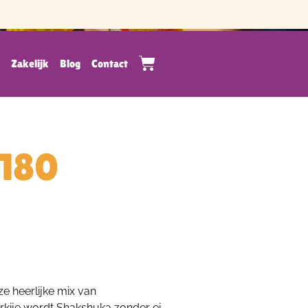
s
Zakelijk
Blog
Contact
180
e heerlijke mix van
urkije wordt Shakshuka zonder ei