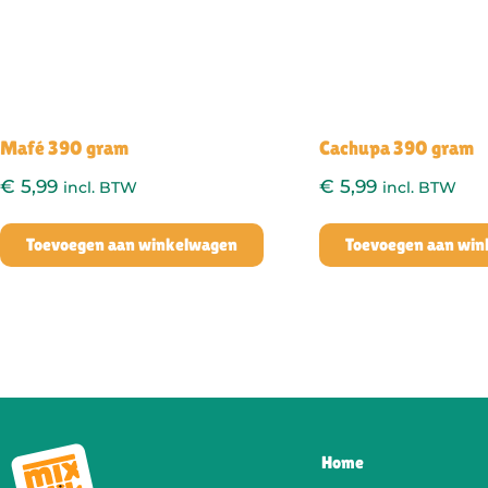
Mafé 390 gram
Cachupa 390 gram
€
5,99
€
5,99
incl. BTW
incl. BTW
Toevoegen aan winkelwagen
Toevoegen aan wi
Home