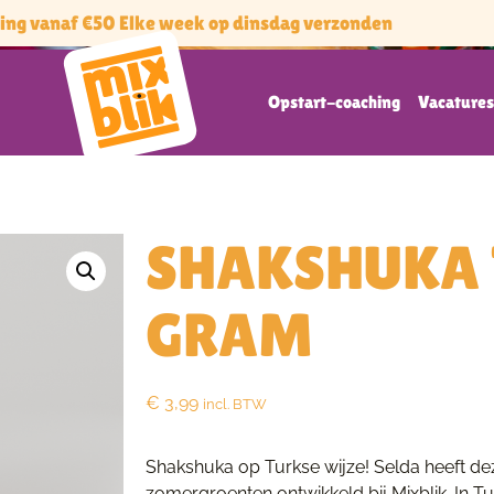
ding vanaf €50 Elke week op dinsdag verzonden
Opstart-coaching
Vacature
SHAKSHUKA 
GRAM
€
3,99
incl. BTW
Shakshuka op Turkse wijze! Selda heeft dez
zomergroenten ontwikkeld bij Mixblik. In T