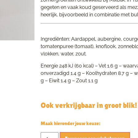
gegeten en vaak koud geserveerd als mezze
heerlijk, bijvoorbeeld in combinatie met bu
Ingrediënten: Aardappel, aubergine, courge
tomatenpuree (tomaat), knoflook, zonnebloem
vlokken, water, zout.
Energie 248 kJ (60 kcal) – Vet 1.6 g – waar
onverzadigd 1.4 g – Koolhydraten 8.7 g – wa
g – Eiwit 1.4 g – Zout 1.1 g
Ook verkrijgbaar in groot blik!
Maak hieronder jouw keuze:
Alt