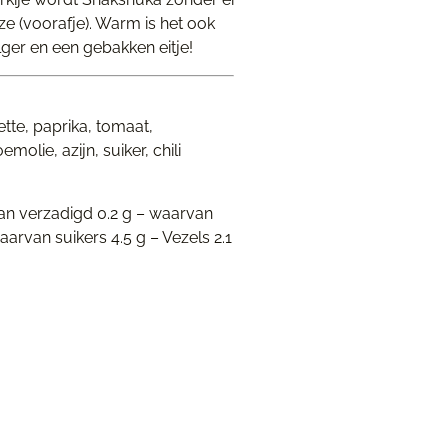
 (voorafje). Warm is het ook
lger en een gebakken eitje!
tte, paprika, tomaat,
olie, azijn, suiker, chili
van verzadigd 0.2 g – waarvan
arvan suikers 4.5 g – Vezels 2.1
ernative: